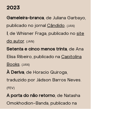
2023
Gameleira-branca
, de Juliana Garbayo,
publicado no jornal
Cândido
.
(JAN
)
I
, de Whisner Fraga, publicado no
site
do autor
.
(JAN
)
Setenta e cinco menos trinta
, de Ana
Elisa Ribeiro, publicado na
Capitolina
Books
.
(JAN
)
À Deriva
, de Horacio Quiroga,
traduzido por Jádson Barros Neves.
(FEV)
A porta do não retorno
, de Natasha
Omokhodion-Banda, publicado na
revista
Periferias
.
(FEV)
Bonjour, tristesse
, de Ana Cássia
Rebelo, publicado na revista