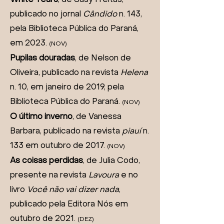
White Tears
, de Susy Freitas,
publicado no jornal
Cândido
n. 143,
pela Biblioteca Pública do Paraná,
em 2023.
(NOV)
Pupilas douradas
, de Nelson de
Oliveira, publicado na revista
Helena
n. 10, em janeiro de 2019, pela
Biblioteca Pública do Paraná.
(NOV)
O último inverno
, de Vanessa
Barbara, publicado
na revista
piauí
n.
133 em outubro de 2017
.
(NOV)
As coisas perdidas
, de Julia Codo,
presente
na revista
Lavoura
e no
livro
Você não vai dizer nada
,
publicado pela Editora Nós em
outubro de 2021.
(DEZ)