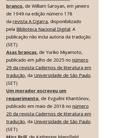
branco
,
de William Saroyan, em janeiro
de 1949 na edição número 178
da
revista
A Cigarra
, disponibilizado
pela
Biblioteca Nacional Digital
. A
publicação não inclui autoria da tradução.
(SET)
Asas brancas
,
de
Yuriko Miyamoto
,
publicado em julho de 2025 no
número
29 da revista Cadernos de literatura em
tradução,
da
Universidade de São Paulo
.
(SET)
Um morador escreveu um
requerimento
,
de
Evguêni Kharitónov
,
publicado em maio de 2018 no
número
20 da revista
Cadernos de literatura em
tradução
, da
Universidade de São Paulo
.
(SET)
Miss Brill,
de
Katherine Mansfield,