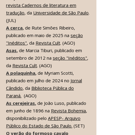
revista Cadernos de literatura em
tradução
, da
Universidade de São Paulo
.
(JUL)
A cerca
,
de Rute Simões Ribeiro,
publicado em maio de 2025 na
seção
"Inéditos"
, da
Revista Cult
. (AGO)
Asas
,
de Marcia Tiburi, publicado em
setembro de 2012 na
seção "Inéditos"
,
da
Revista Cult
. (AGO)
A polaquinha
,
de Myriam Scotti,
publicado em julho de 2024 no
Jornal
Cândido
, da
Biblioteca Pública do
Paraná.
(AGO)
As cerejeiras
,
de João Luso, publicado
em junho de 1896 na
Revista Bohemia
,
disponibilizado pelo
APESP- Arquivo
Público do Estado de São Paulo.
(SET)
O verão do formoso cavalo