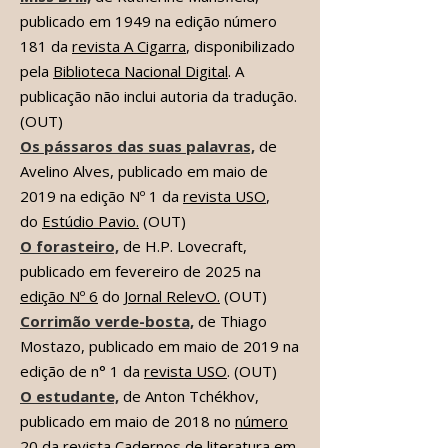
publicado em 1949 na edição número
181 da
revista A Cigarra
, disponibilizado
pela
Biblioteca Nacional Digital
. A
publicação não inclui autoria da tradução.
(OUT)
Os pássaros das suas palavras,
de
Avelino Alves,
publicado em maio de
2019 na edição Nº 1 da
revista USO
,
do
Estúdio Pavio.
(OUT)
O forasteiro,
de
H.P. Lovecraft,
publicado em fevereiro de 2025 na
edição Nº 6
do
Jornal RelevO.
(OUT)
Corrimão verde-bosta,
de
Thiago
Mostazo,
publicado em maio de 2019 na
edição de n° 1 da
revista USO
. (OUT)
O estudante,
de
Anton Tchékhov,
publicado em maio de 2018 no
número
20 da revista
Cadernos de literatura em