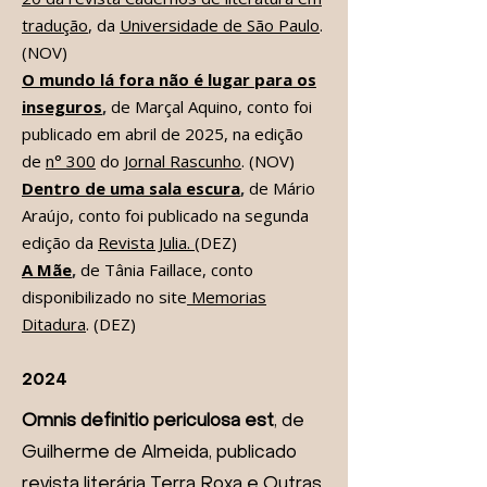
tradução
, da
Universidade de São Paulo
.
(NOV)
O mundo lá fora não é lugar para os
inseguros
,
de
Marçal Aquino,
conto foi
publicado em abril de 2025,
na edição
de
n° 300
do
Jornal Rascunho
. (NOV)
Dentro de uma sala escura
,
de
Mário
Araújo,
conto foi publicado na segunda
edição da
Revista Julia.
(DEZ)
A Mãe
,
de Tânia Faillace
,
conto
disponibilizado no site
Memorias
Ditadura
. (DEZ)
2024
Omnis definitio periculosa est
, de
Guilherme de Almeida, publicado
revista literária
Terr
a Roxa e Outras