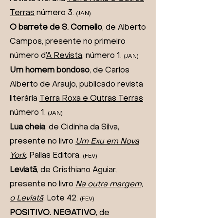
Terras
número 3.
(JAN)
O barrete de S. Corneli
o
, de Alberto
Campos, presente no primeiro
número d’
A Revista
, número 1.
(JA
N)
Um homem bondoso
, de Carlos
Alberto de Araujo, publicado revista
literária
Terra Roxa e Outras Terras
número 1.
(JAN)
Lua cheia
, de Cidinha da Silva,
presente no livro
Um Exu em Nova
York
. Pallas Editora
.
(FEV
)
Leviatã
, de Cristhiano Aguiar,
presente no livro
Na outra margem,
o Leviatã
. Lote 42
.
(FEV
)
POSITIVO. NEGATIVO
, de