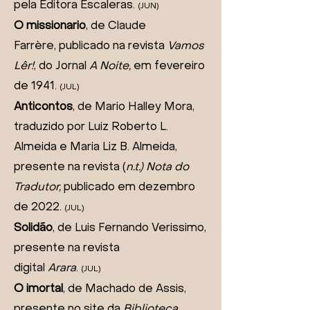
pela Editora Escaleras.
(JUN)
O missionario
, de Claude
Farrère,
publicado na revista
Vamos
Lêr!
, do Jornal
A Noite,
em fevereiro
de 1941.
(JUL)
Anticontos
, de Mario Halley Mora,
traduzido por Luiz Roberto L.
Almeida e Maria Liz B. Almeida,
presente na revista (
n.t.) Nota do
Tradutor,
publicado em dezembro
de 2022.
(JUL)
Solidão
, de Luis Fernando Verissimo,
presente na revista
digital
Arara
.
(JUL)
O imortal
, de Machado de Assis,
presente no site da
Biblioteca