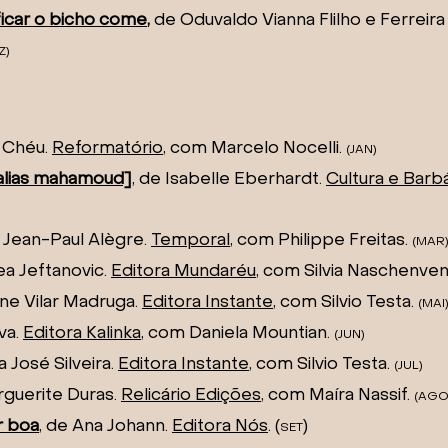
ficar o bicho come
,
de Oduvaldo Vianna Flilho e Ferreira 
Z
)
s Chéu.
Reformatório
, com Marcelo Nocelli.
(JAN)
 alias mahamoud]
, de Isabelle Eberhardt.
Cultura e Barb
e Jean-Paul Alègre.
Temporal
, com Philippe Freitas.
(MAR
ea Jeftanovic.
Editora Mundaréu
, com Silvia Naschenve
aine Vilar Madruga.
Editora Instante
, com Silvio Testa.
(MAI
va.
Editora Kalinka
, com Daniela Mountian.
(JUN)
a José Silveira.
Editora Instante
, com Silvio Testa.
(JU
L)
rguerite Duras.
Relicário Edições
, com Maíra Nassif.
(AG
O
r boa
, de Ana Johann.
Editora Nós
. (
)
SET