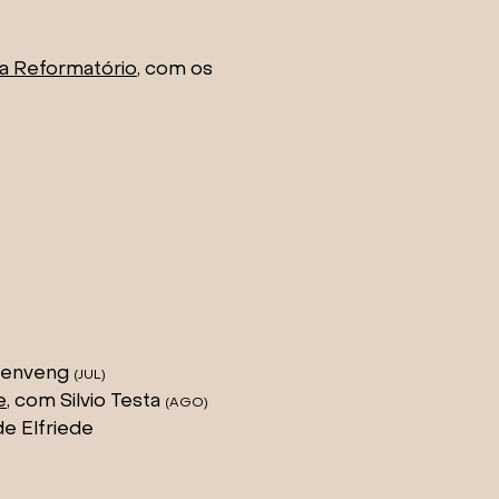
ra Reformatório
, com os
chenveng
(JUL
)
e
, com Silvio Testa
(AGO
)
de Elfriede