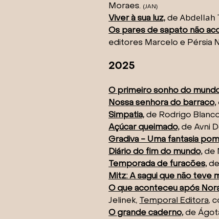
Moraes.
(JAN
)
Abdellah 
Viver à sua luz,
de
Os pares de sapato não a
editores Marcelo e Pérsia N
​2025
O primeiro sonho do mundo
Nossa senhora do barraco,
Simpatia,
de Rodrigo Blanc
Açúcar queimado,
de Avni D
Gradiva - Uma fantasia pom
Diário do fim do mundo,
d
e 
Temporada de furacões,
de
Mitz: A sagui que não teve 
O que aconteceu após Nora 
Jelinek,
Temporal Editora
, 
O grande caderno,
de Ágota