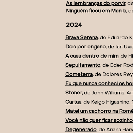
As lembranças do porvir,
de
Ninguém ficou em Manila,
d
2024
Brava Serena
,
de Eduardo K
Dois por engano
,
de Ia
n Uvi
A casa dentro de mim
,
de Hi
Sepultamento
,
de Eder Rod
Cometerra
,
de Dolores Re
Eu que nunca conheci os h
Stoner
,
de John Williams
.
Ar
Cartas
,
de Keigo Higashino
.
Matei um cachorro na Romê
Você não quer ficar sozinho
Degenerado
,
de Ariana Har