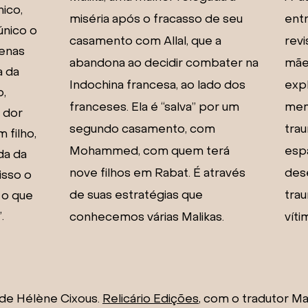
ico,
miséria após o fracasso de seu
entr
nico o
casamento com Allal, que a
revi
penas
abandona ao decidir combater na
mãe
a da
Indochina francesa, ao lado dos
expl
o,
franceses. Ela é “salva” por um
mem
 dor
segundo casamento, com
tra
 filho,
Mohammed, com quem terá
espa
da da
nove filhos em Rabat. É através
dese
isso o
de suas estratégias que
trau
 o que
.
conhecemos várias Malikas.
vít
de Hélène Cixous.
Relicário Edições
, com o tradutor M