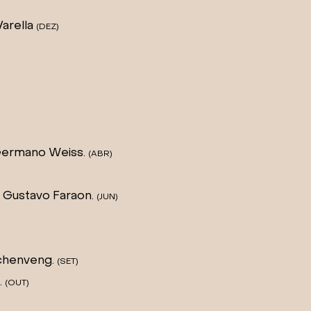
Varella
(DEZ)
Germano Weiss.
(ABR
)
Gustavo Faraon.
(JUN
)
schenveng.
(SET
)
.
(OUT
)