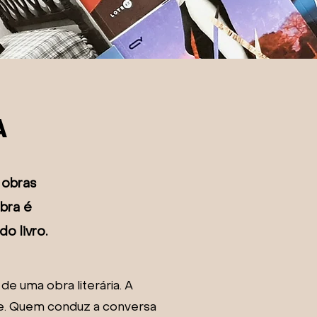
A
 obras
obra é
o livro.
e uma obra literária. A
te. Quem conduz a conversa