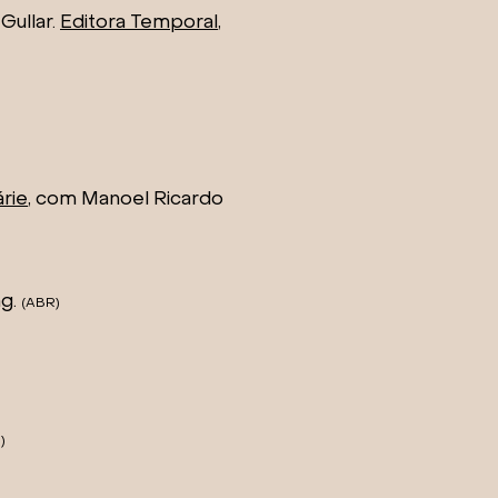
Gullar.
Editora Temporal
,
árie
, com Manoel Ricardo
)
ng.
(ABR)
)
)