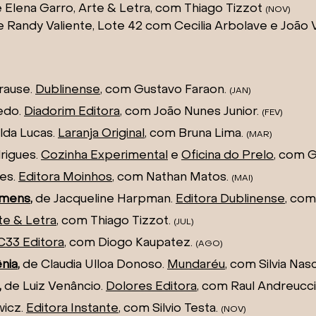
 Elena Garro, Arte & Letra
, com Thiago Tizzot
(NOV)
e Randy Valiente, Lote 42
com Cecilia Arbolave e João 
rause.
Dublinense
, com Gustavo Faraon.
(JAN
)
edo.
Diadorim Editora
, com João Nunes Junior.
(FEV
)
lda Lucas
.
Laranja Original
, com Bruna Lima.
(MAR
)
rigues
.
Cozinha Experimental
e
Oficina do Prelo
, com 
yes
.
Editora Moinhos
, com Nathan Matos.
(MAI
)
omens
,
de Jacqueline Harpman
.
Editora Dublinense
,
com 
te & Letra
,
com Thiago Tizzot.
(JUL
)
C33 Editora
,
com Diogo Kaupatez.
(AGO
)
nia
,
de Claudia Ulloa Donoso
.
Mundaréu
,
com Silvia Na
,
de Luiz Venâncio
.
Dolores Editora
,
com Raul Andreucci
wicz
.
Editora Instante
,
com Silvio Testa.
(NOV
)