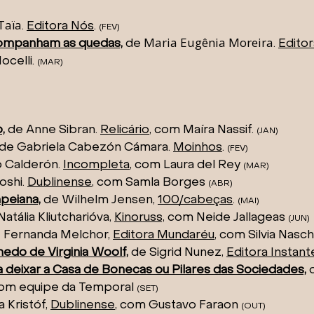
Taïa
.
Editora Nós
.
(FEV
)
Maria Eugênia Moreira
companham as quedas,
de
.
Edito
ocelli.
(MAR
)
,
de Anne Sibran.
Relicário
, com Maíra Nassif.
(JAN
)
de Gabriela Cabezón Cámara.
Moinhos
.
(FEV
)
o Calderón.
Incompleta
, com Laura del Rey
(MAR
)
oshi.
Dublinense
, com Samla Borges
(ABR
)
peiana,
d
e Wilhelm Jensen,
100/cabeças
.
(MAI
)
Natália Kliutcharióva,
Kinoruss,
com Neide Jallageas
(JUN
)
 Fernanda Melchor,
Editora Mundaréu
, com Silvia Nas
medo de Virginia Woolf,
de Sigrid Nunez,
Editora Instant
deixar a Casa de Bonecas ou Pilares das Sociedades,
com equipe da Temporal
(SET
)
 Kristóf,
Dublinense
, com Gustavo Faraon
(OUT
)