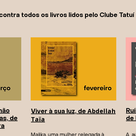
ontra todos os livros lidos pelo Clube Tatuí
Abdellah
não
Ru
Viver à sua luz, de
Taïa
s, de
de 
ra
Malika, uma mulher relegada à
A au