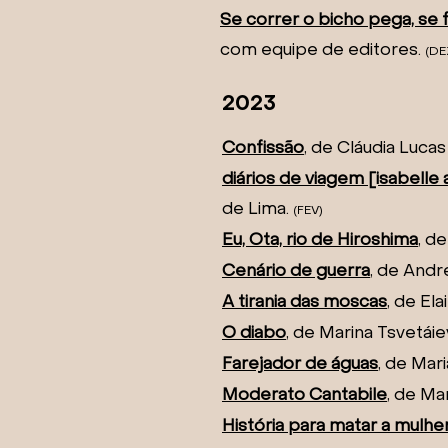
Se correr o bicho pega, se 
com equipe de editores.
(DE
2023
Confissão
, de Cláudia Luca
diários de viagem [isabelle
de Lima.
(FE
V)
Eu, Ota, rio de Hiroshima
, d
Cenário de guerra
, de Andr
A tirania das moscas
, de El
O di
abo
, de Marina Tsvetáie
Farejador de águas
, de Mari
Moderato Cantabile
, de Ma
História para matar a mulhe